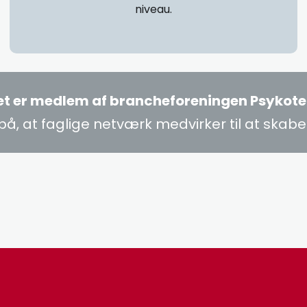
niveau.
tet​ er medlem af brancheforeningen Psykot
r på, at faglige netværk medvirker til at skabe k