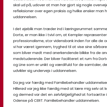
skal ud på, udover at man har gjort sig nogle overvej
refleksioner over egen praksis og hvilke ønsker man ha
uddannelsen.
I det øjeblik man træder ind i læringsrummet sam
Dorte, er man ikke i tvivl om, at Kempler repræsenter
professionalisme, stor vidensbank inden for alle de
vi har været igennem, tryghed til at vise sine sårbare
som bliver mødt med anerkendende blikke fra de an
medstuderende. Der bliver faciliteret et rum fra Dort
og Line som er unikt og værdifuld for de samtaler, de
udvikler sig undervejs i uddannelsen.
Da jeg var færdig med Familiebehandler uddannelsen
Hillerød var jeg ikke færdig med at lære mig selv at 
og dermed var det en
selvfølgelighed
at fortsætte i
Odense på CERT. Familiebehandler uddannelsen.