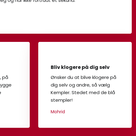
 jeg og har ikke fortrudt et sekund.
Bliv klogere på dig selv
, på
Ønsker du at blive klogere på
rygge
dig selv og andre, så vælg
e
Kempler. Stedet med de blå
stempler!
Mohrid