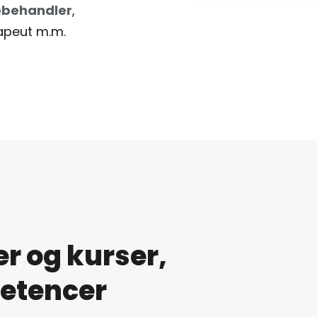
ebehandler
,
rapeut m.m.
r og kurser,
petencer