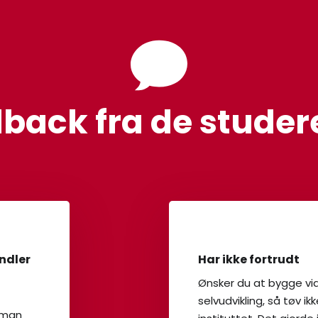
back fra de studer
ndler
Har ikke fortrudt
Ønsker du at bygge vi
selvudvikling, så tøv
e man