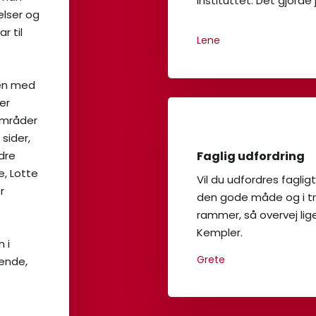
instituttet. Det gjorde
elser og
r til
Lene​
men med
er
 områder
 sider,
Faglig udfordring
dre
e, Lotte
Vil du udfordres fagligt
r
den gode måde og i t
rammer, så overvej lig
Kempler.
 i
Grete
kende,