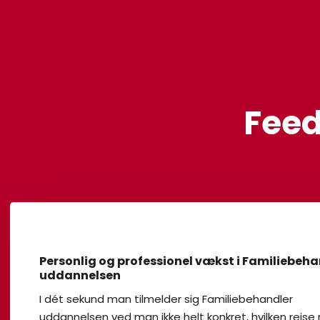
Feed
Personlig og professionel vækst i Familiebeha
uddannelsen
I dét sekund man tilmelder sig Familiebehandler
uddannelsen ved man ikke helt konkret, hvilken rejs