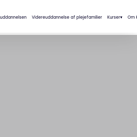
 uddannelsen
Videreuddannelse af plejefamilier
Kurser▾
Om K