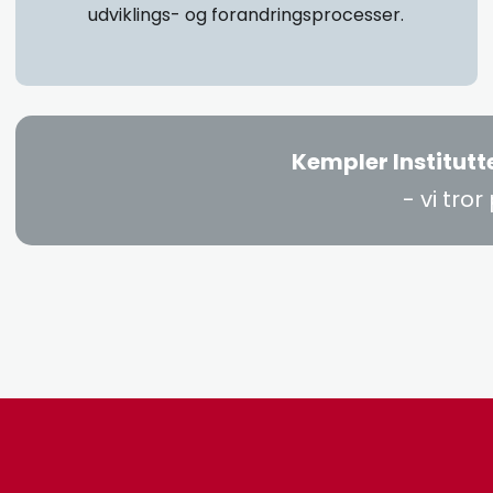
udviklings- og forandringsprocesser.
Kempler Institut
- vi tro