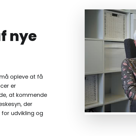
f nye
r må opleve at få
cer er
åde, at kommende
eskesyn, der
 for udvikling og