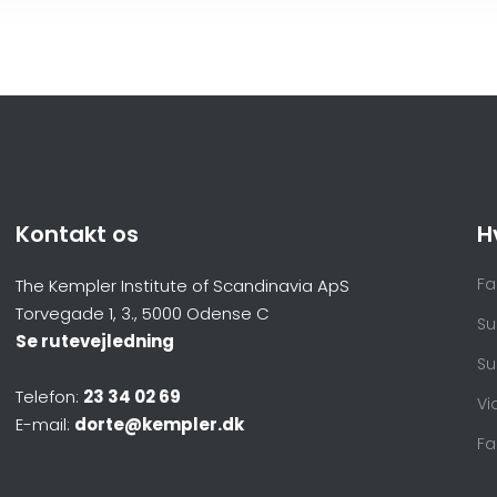
Kontakt os
H
Fa
The Kempler Institute of Scandinavia ApS
Torvegade 1, 3., 5000 Odense C
Su
Se rutevejledning
Su
Telefon:
23 34 02 69
Vi
E-mail:
dorte@kempler.dk
Fa