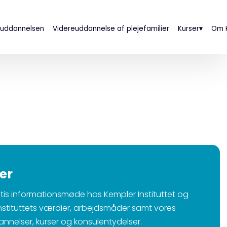
 uddannelsen
Videreuddannelse af plejefamilier
Kurser▾
Om K
er
atis informationsmøde hos Kempler Instituttet og
nstituttets værdier, arbejdsmåder samt vores
nelser, kurser og konsulentydelser.