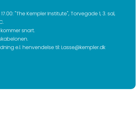
. 17.00: "The Kempler Institute", Torvegade 1, 3. sal,
C.
o kommer snart.
 skabelonen.
edning e.l. henvendelse til: Lasse@kempler.dk