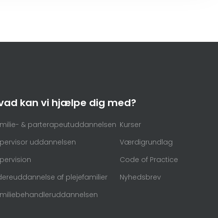
vad kan vi hjælpe dig med?
milie- & parterapeutuddannelsen
Kurser
pervisor uddannelsen
Værdigrundlag​
pervision
Code of Practice
dereuddannelse af plejefamilier
Nyhedsbrev
miliebehandleruddannelsen