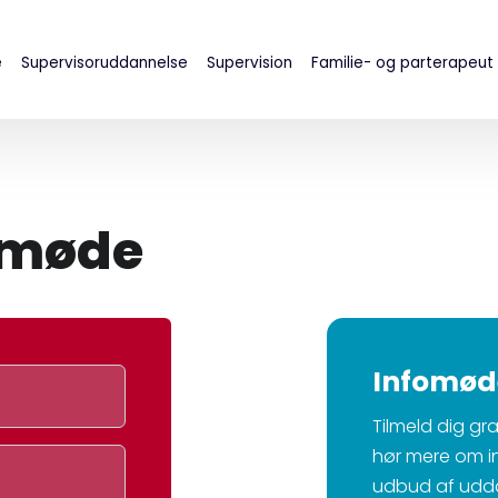
e
Supervisoruddannelse
Supervision
Familie- og parterapeut
fomøde
Infomød
Tilmeld dig gr
hør mere om i
udbud af uddan