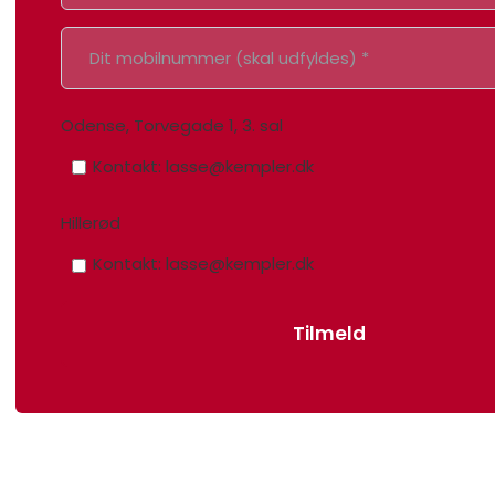
Odense, Torvegade 1, 3. sal
Kontakt: lasse@kempler.dk
Hillerød
Kontakt: lasse@kempler.dk