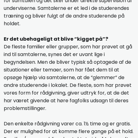
for samtalen og det sker under direkte supervision af
underviserne. Samtalerne er et led i de studerendes
træning og bliver fulgt af de andre studerende på
holdet.
Er det ubehageligt at blive “kigget på”?
De fleste familier eller grupper, som har prøvet at gå
ind til samtalerne, synes det er uvant lige i
begyndelsen. Men de bliver typisk så optagede af de
situationer eller temaer, som har fået dem til at
opsøge hjælp via samtalerne, at de ”glemmer” de
andre studerende i lokalet. De fleste, som har prøvet
vores form for rådgivning, giver udtryk for, at de det
har været givende at høre fagfolks udsagn til deres
problemstillinger.
Den enkelte rådgivning varer ca. 1½ time og er gratis.
Der er mulighed for at komme flere gange på et hold.