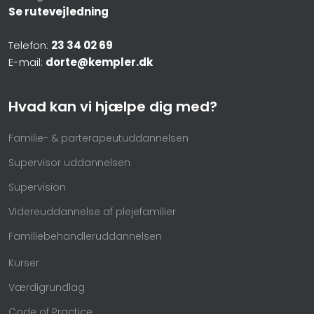
Se rutevejledning
Telefon:
23 34 02 69
E-mail:
dorte@kempler.dk
Hvad kan vi hjælpe dig med?
Familie- & parterapeutuddannelsen
Supervisor uddannelsen
Supervision
Videreuddannelse af plejefamilier
Familiebehandleruddannelsen
Kurser
Værdigrundlag​
Code of Practice