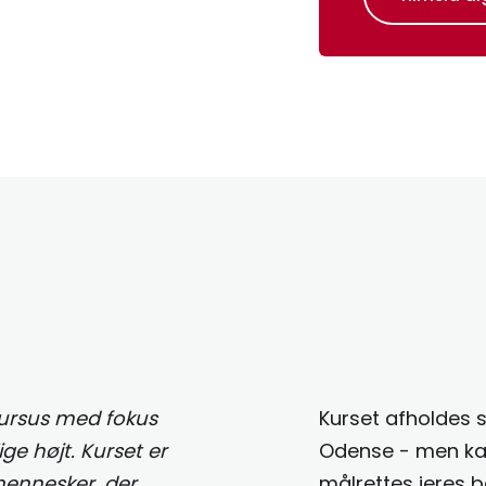
kursus med fokus
​Kurset afholdes 
ge højt. Kurset er
Odense - men kan
 mennesker, der
målrettes jeres b