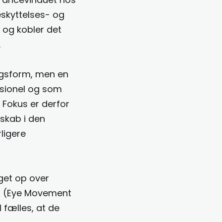
skyttelses- og
 og kobler det
.
ngsform, men en
sionel og som
. Fokus er derfor
rskab i den
ligere
get op over
R (Eye Movement
 fælles, at de