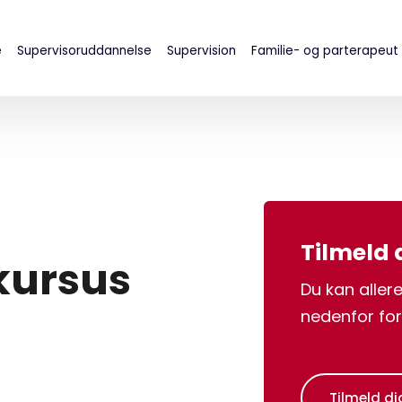
e
Supervisoruddannelse
Supervision
Familie- og parterapeut
​Tilmeld
kursus
Du kan allere
nedenfor for 
Tilmeld di