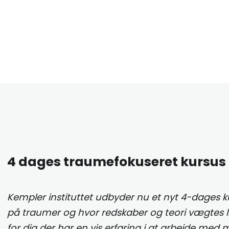
4 dages traumefokuseret kursus
Kempler instituttet udbyder nu et nyt 4-dages 
på traumer og hvor redskaber og teori vægtes li
for dig der har en vis erfaring i at arbejde med