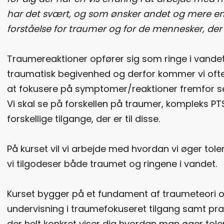
har det svært, og som ønsker andet og mere en
forståelse for traumer og for de mennesker, der 
Traumereaktioner opfører sig som ringe i vandet
traumatisk begivenhed og derfor kommer vi ofte
at fokusere på symptomer/reaktioner fremfor se
Vi skal se på forskellen på traumer, kompleks P
forskellige tilgange, der er til disse.
På kurset vil vi arbejde med hvordan vi øger tol
vi tilgodeser både traumet og ringene i vandet.
Kurset bygger på et fundament af traumeteori o
undervisning i traumefokuseret tilgang samt pra
der helt konkret viser dig hvordan man øger tol