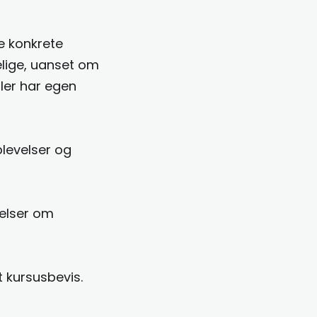
ve konkrete
elige, uanset om
ller har egen
levelser og
elser om
 kursusbevis.