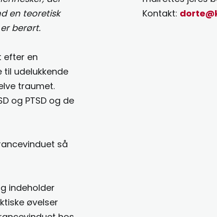
d en teoretisk
Kontakt:
dorte@
er berørt.
 efter en
 til udelukkende
lve traumet.
TSD og PTSD og de
erancevinduet så
g indeholder
ktiske øvelser
erancevinduet hos