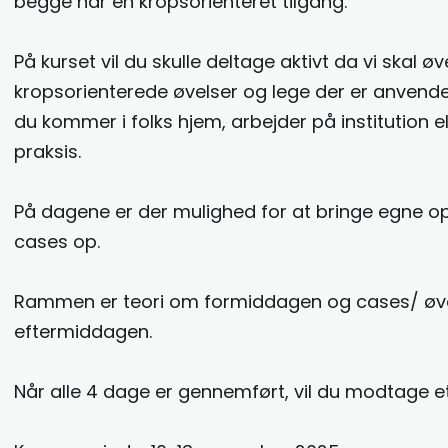
begge har en kropsorienteret tilgang.
På kurset vil du skulle deltage aktivt da vi skal ø
kropsorienterede øvelser og lege der er anvend
du kommer i folks hjem, arbejder på institution e
praksis.
På dagene er der mulighed for at bringe egne op
cases op.
Rammen er teori om formiddagen og cases/ øv
eftermiddagen.
Når alle 4 dage er gennemført, vil du modtage et