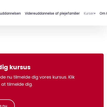
 uddannelsen
Videreuddannelse af plejefamilier
Kurser▾
Om K
 dig kursus
de nu tilmelde dig vores kursus. Klik
at tilmelde dig.
g nu