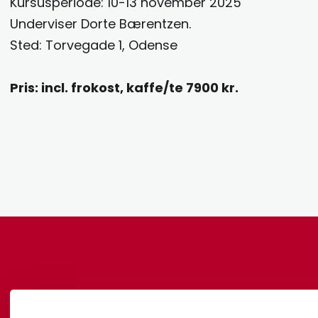
Kursusperiode: 10-13 november 2025
Underviser Dorte Bærentzen.
Sted: Torvegade 1, Odense
Pris: incl. frokost, kaffe/te 7900 kr.